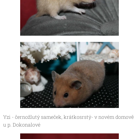
Yzi - černožlutý sameček, krátkosrstý- v novém domově
u p. Dokonalové