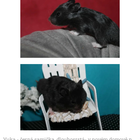
Yuka - černá samička, dlouhosrstá- v novém domově p.