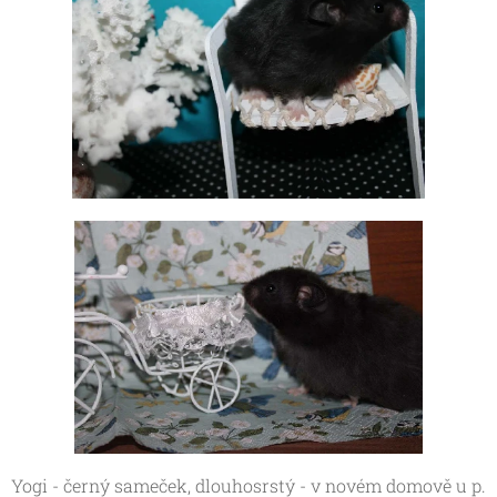
Yogi - černý sameček, dlouhosrstý - v novém domově u p.