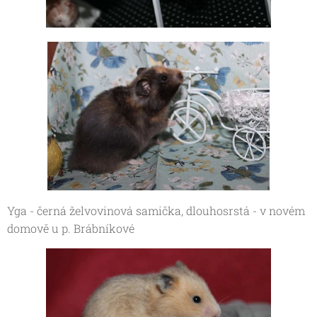
Yga - černá želvovinová samička, dlouhosrstá - v novém
domově u p. Brábníkové