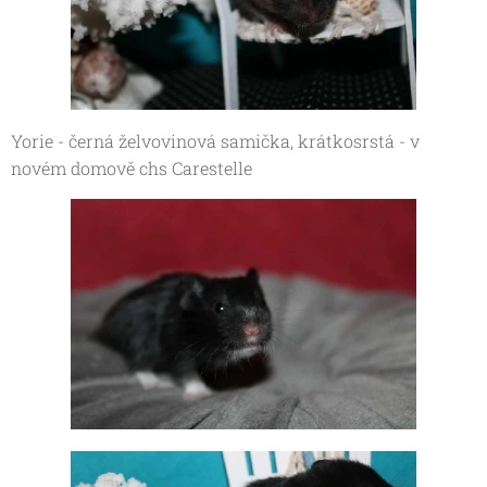
Yorie - černá želvovinová samička, krátkosrstá - v
novém domově chs Carestelle