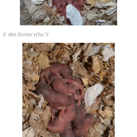
0. den života vrhu Y