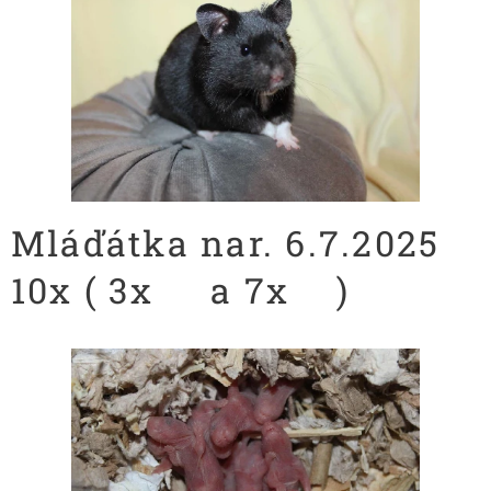
Mláďátka nar. 6.7.2025
10x ( 3x♂️ a 7x♀️)