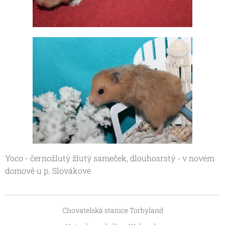
Yoco - černožlutý žlutý sameček, dlouhosrstý - v novém
domově u p. Slovákové
Chovatelská stanice Torbyland