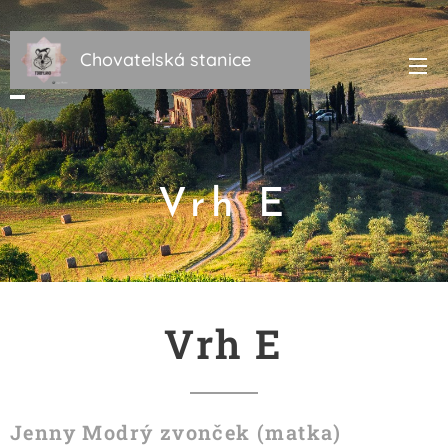
Chovatelská stanice
Torbyland
Vrh E
Vrh E
Jenny Modrý zvonček (matka)