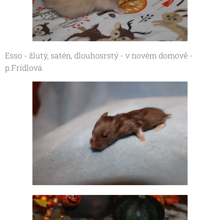
Esso - žlutý, satén, dlouhosrstý - v novém domově -
p.F
rídlová