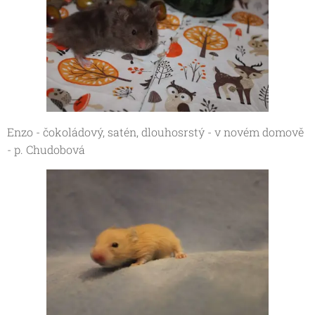
Enzo - čokoládový, satén, dlouhosrstý - v novém domově
- p. Chudobová