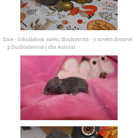
Enie - čokoládová, satén, dlouhosrstá - v novém domově
- p.Duchoslavová ( chs Aurora)