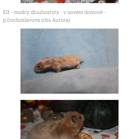
Elf - modrý, dlouhosrstý - v novém domově -
p.Duchoslavová (chs Aurora)