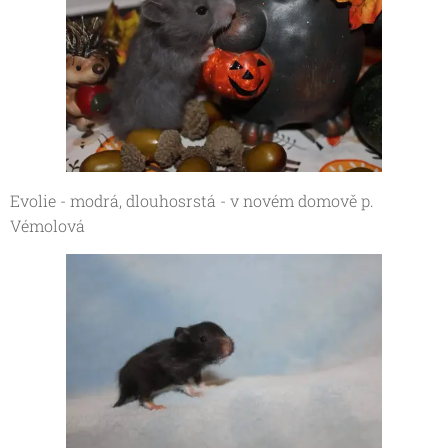
Evolie - modrá, dlouhosrstá - v novém domově p.
Vémolová