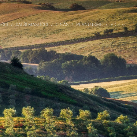
EČCI
DALŠÍ MAZLÍČCI
O NÁS
PLÁNUJEME
VÍCE