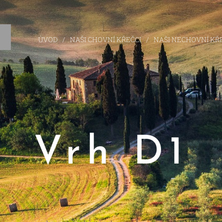
ÚVOD
NAŠI CHOVNÍ KŘEČCI
NAŠI NECHOVNÍ KŘ
Vrh D1