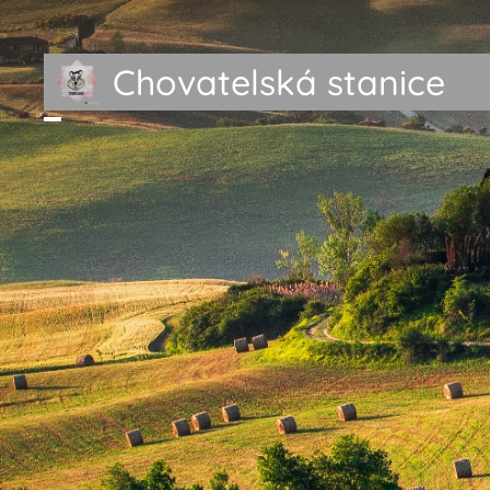
Chovatelská stanice
Torbyland