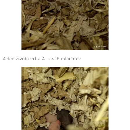
4.den života vrhu A - asi 6 mláďátek