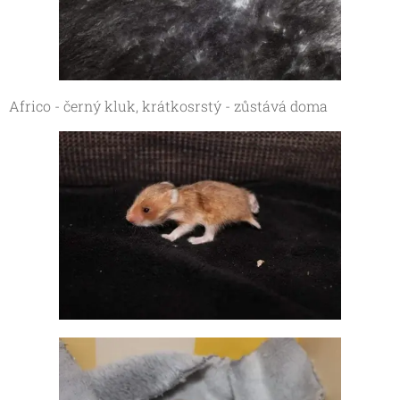
Africo - černý kluk, krátkosrstý - zůstává doma