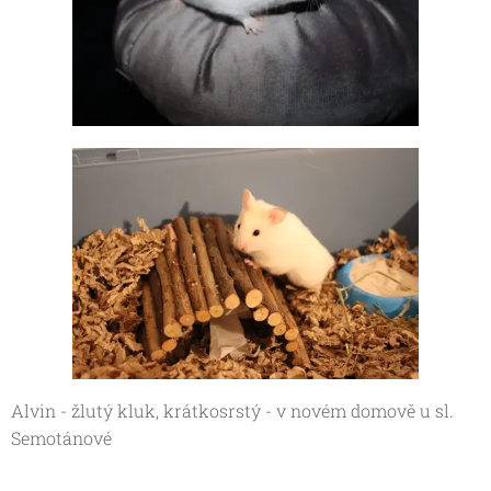
Alvin - žlutý kluk, krátkosrstý - v novém domově u sl.
Semotánové