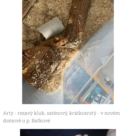
Arty - rezavý kluk, saténový, krátkosrstý - v novém
domově u p. Baťkové