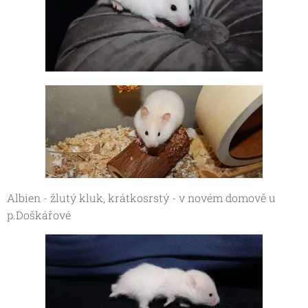
Albien - žlutý kluk, krátkosrstý - v novém domově u
p.Doškářové