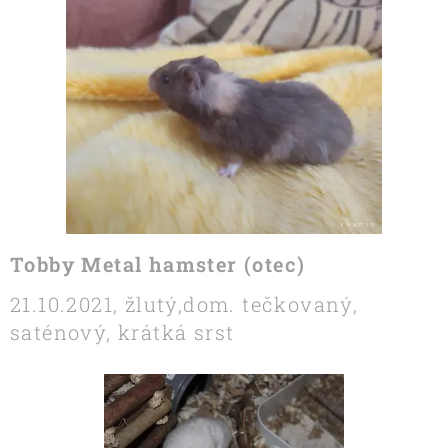
Tobby Metal hamster (otec)
21.10.2021, žlutý,dom. tečkovaný,
saténový, krátká srst